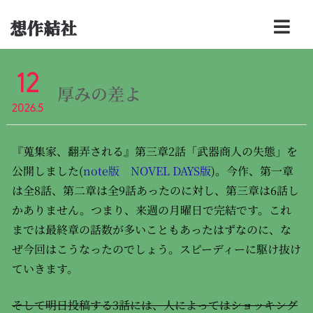
想作結社
12
厚みの差よ
2026.5
『蒐集家、翻弄される』第三章2話「武器商人の失態」を
公開しました(
note版
NOVEL DAYS版
)。今作、第一章
は全8話、第二章は全9話あったのに対し、第三章は6話し
かありません。つまり、来週の月曜日で完結です。これ
までは最終章の話数が多いこともあったはずなのに、な
ぜ今回はこうなったのでしょう。スピーディーに駆け抜け
ていきます。
そして明日投稿する3話には、人によってはショッキング