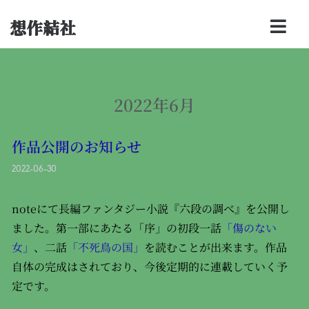
想作結社
2022年6月
作品公開のお知らせ
2022-06-30
noteにて長編ファンタジー小説『六段の調べ』を公開し
ました。第一部にあたる「序」の初段一話
「傷のない
女」
、二話
「不死鳥の国」
を読むことが出来ます。作品
自体の完成はされており、今後定期的に連載していく予
定です。