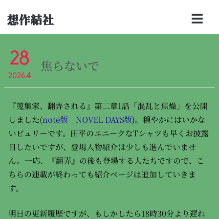
想作結社
28
焦らないで
2026.4
『蒐集家、翻弄される』第二章1話「混乱と焦燥」を公開
しました(
note版
NOVEL DAYS版
)。穏やかにはいかな
いビュリーです。田平のユニークなTシャツも早くお披露
目したいですが、登場人物紹介は少しも進んでいませ
ん。一応、『翻弄』の後も登場する人たちですので、こ
ちらの連載が終わっても紹介ページは追加していきま
す。
明日の更新履歴ですが、もしかしたら18時30分より遅れ