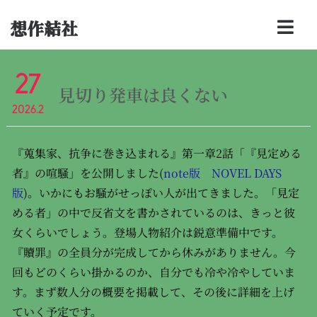
想作結社
27
見切り発車は良くない
2026.2
『蒐集家、抗争に巻き込まれる』第一章2話「『見定める
者』の喧騒」を公開しました(
note版
NOVEL DAYS
版
)。いかにもお騒がせっぽい人が出てきました。「見定
める者」の中で反省文を書かされているのは、きっと彼
女くらいでしょう。登場人物紹介は鋭意準備中です。
『贖罪』の全員分が完成してから休みがありません。今
回もどのくらい掛かるのか、自分でも冷や冷やしていま
す。まず数人分の概要を掲載して、その後に詳細を上げ
ていく予定です。