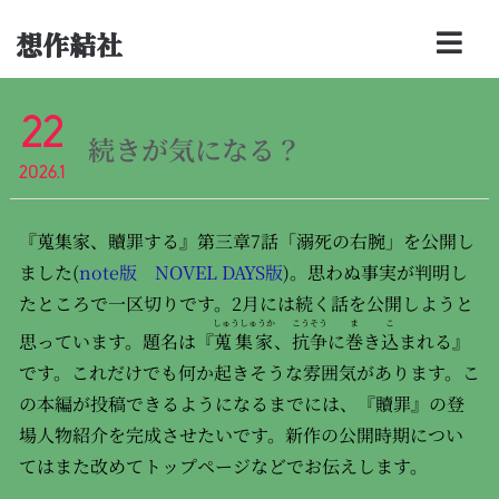
想作結社
22
続きが気になる？
2026.1
『蒐集家、贖罪する』第三章7話「溺死の右腕」を公開し
ました(
note版
NOVEL DAYS版
)。思わぬ事実が判明し
たところで一区切りです。2月には続く話を公開しようと
しゅうしゅうか
こうそう
ま
こ
思っています。題名は『
蒐集家
、
抗争
に
巻
き
込
まれる』
です。これだけでも何か起きそうな雰囲気があります。こ
の本編が投稿できるようになるまでには、『贖罪』の登
場人物紹介を完成させたいです。新作の公開時期につい
てはまた改めてトップページなどでお伝えします。