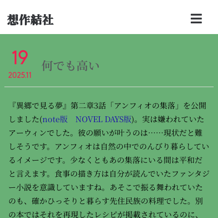
想作結社
19
何でも高い
2025.11
『異郷で見る夢』第二章3話「アンフィオの集落」を公開
しました(
note版
NOVEL DAYS版
)。実は嫌われていた
アーウィンでした。彼の願いが叶うのは……現状だと難
しそうです。アンフィオは自然の中でのんびり暮らしてい
るイメージです。少なくともあの集落にいる間は平和だ
と言えます。食事の描き方は自分が読んでいたファンタジ
ー小説を意識していますね。あそこで振る舞われていた
のも、確かひっそりと暮らす先住民族の料理でした。別
の本ではそれを再現したレシピが掲載されているのに、