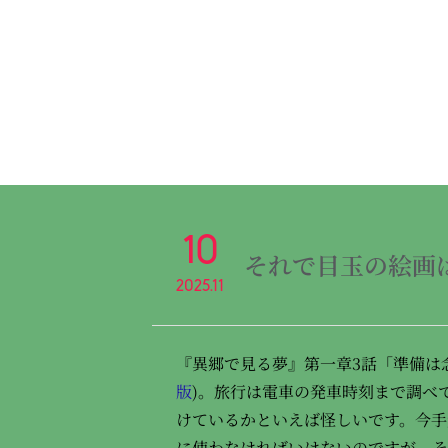
10
それで目玉の絵画
2025.11
『異郷で見る夢』第一章3話「準備は
版
)。旅行は電車の発車時刻まで調べ
けているかといえば怪しいです。今手
に使わなければいけないのですが、そ