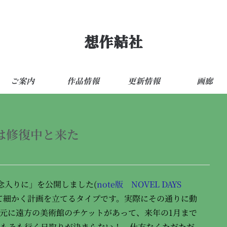
想作結社
ご案内
作品情報
更新情報
画廊
は修復中と来た
念入りに」を公開しました(
note版
NOVEL DAYS
て細かく計画を立てるタイプです。実際にその通りに動
元に遠方の美術館のチケットがあって、来年の1月まで
もそも行く日取りが決まらない！ 仕方なくただただ