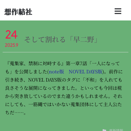
想作結社
24
そして割れる「早二野」
2025.9
『蒐集家、禁制に対峙する』第一章7話「一人になって
も」を公開しました(
note版
NOVEL DAYS版
)。前作に
引き続き、NOVEL DAYS版のタグに「不和」を入れても
良さそうな展開になってきました。といっても今回は椛
から突き放しているのでまた違うかもしれません。それ
にしても、一筋縄ではいかない蒐集団体にして主人公た
ちだ……。
更新情報