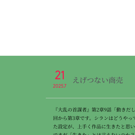
21
えげつない商売
2025.7
『大乱の首謀者』第2章9話「動きだ
回から第3章です。シランはどうやっ
た設定が、上手く作品に生きたと思い
でまだ「生きた」とは言えないのか？