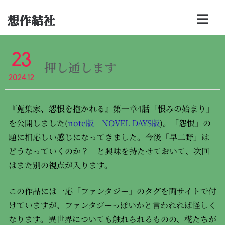
想作結社
23
押し通します
2024.12
『蒐集家、怨恨を抱かれる』第一章4話「恨みの始まり」
を公開しました(
note版
NOVEL DAYS版
)。「怨恨」の
題に相応しい感じになってきました。今後「早二野」は
どうなっていくのか？ と興味を持たせておいて、次回
はまた別の視点が入ります。
この作品には一応「ファンタジー」のタグを両サイトで付
けていますが、ファンタジーっぽいかと言われれば怪しく
なります。異世界についても触れられるものの、椛たちが