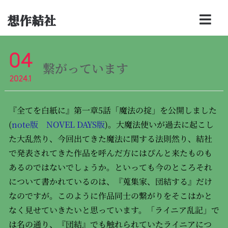
想作結社
04
繋がっています
2024.1
『全てを白紙に』第一章5話「魔法の掟」を公開しました
(
note版
NOVEL DAYS版
)。大魔法使いが過去に起こし
た大乱然り、今回出てきた魔法に関する法則然り、結社
で発表されてきた作品を呼んだ方にはぴんと来たものも
あるのではないでしょうか。といっても今のところそれ
について書かれているのは、『蒐集家、団結する』だけ
なのですが。このように作品同士の繋がりをそこはかと
なく見せていきたいと思っています。「ライニア乱記」で
は名の通り、『団結』でも触れられていたライニアにつ