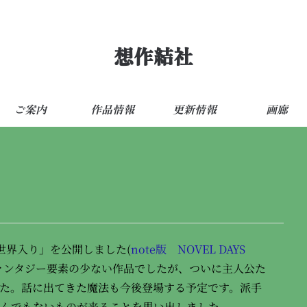
想作結社
ご案内
作品情報
更新情報
画廊
世界入り」を公開しました(
note版
NOVEL DAYS
ァンタジー要素の少ない作品でしたが、ついに主人公た
た。話に出てきた魔法も今後登場する予定です。派手
んでもないものが来ることを思い出しました。