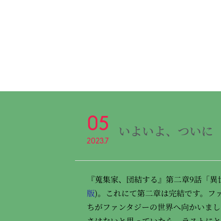
05
いよいよ、ついに
2023.7
『蒐集家、団結する』第二章9話「異
版
)。これにて第二章は完結です。フ
ちがファンタジーの世界へ向かいまし
さはないと思っていたら、ラストにと