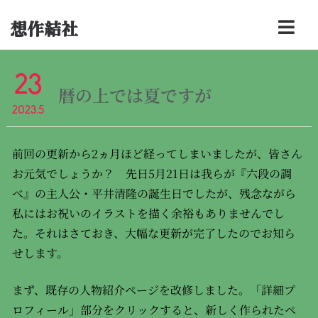
想作結社
23
暦の上では夏ですが
2023.5
前回の更新から2ヵ月ほど経ってしまいましたが、皆さん
お元気でしょうか？ 先日5月21日は我らが『六段の調
べ』の主人公・平井清隆の誕生日でしたが、残念ながら
私にはお祝いのイラストを描く余裕もありませんでし
た。それはさておき、大幅な更新が完了したのでお知ら
せします。
まず、既存の人物紹介ページを改修しました。「詳細プ
ロフィール」部分をクリックすると、新しく作られたペ