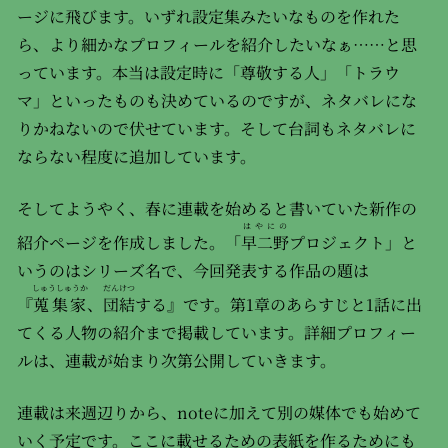
ージに飛びます。いずれ設定集みたいなものを作れた
ら、より細かなプロフィールを紹介したいなぁ……と思
っています。本当は設定時に「尊敬する人」「トラウ
マ」といったものも決めているのですが、ネタバレにな
りかねないので伏せています。そして台詞もネタバレに
ならない程度に追加しています。
そしてようやく、春に連載を始めると書いていた新作の
はやにの
紹介ページを作成しました。「
早二野
プロジェクト」と
いうのはシリーズ名で、今回発表する作品の題は
しゅうしゅうか
だんけつ
『
蒐集家
、
団結
する』です。第1章のあらすじと1話に出
てくる人物の紹介まで掲載しています。詳細プロフィー
ルは、連載が始まり次第公開していきます。
連載は来週辺りから、noteに加えて別の媒体でも始めて
いく予定です。ここに載せるための表紙を作るためにも