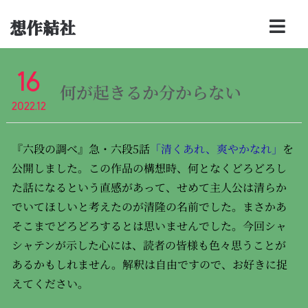
想作結社
16
何が起きるか分からない
2022.12
『六段の調べ』急・六段5話
「清くあれ、爽やかなれ」
を
公開しました。この作品の構想時、何となくどろどろし
た話になるという直感があって、せめて主人公は清らか
でいてほしいと考えたのが清隆の名前でした。まさかあ
そこまでどろどろするとは思いませんでした。今回シャ
シャテンが示した心には、読者の皆様も色々思うことが
あるかもしれません。解釈は自由ですので、お好きに捉
えてください。