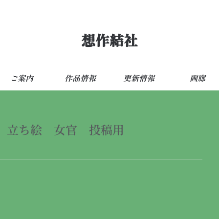
想作結社
ご案内
作品情報
更新情報
画廊
 立ち絵 女官 投稿用