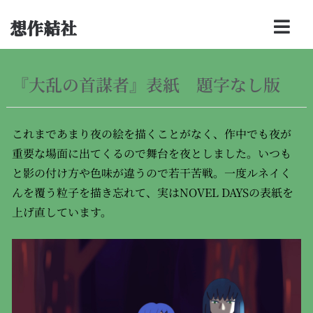
想作結社
『大乱の首謀者』表紙 題字なし版
これまであまり夜の絵を描くことがなく、作中でも夜が
重要な場面に出てくるので舞台を夜としました。いつも
と影の付け方や色味が違うので若干苦戦。一度ルネイく
んを覆う粒子を描き忘れて、実はNOVEL DAYSの表紙を
上げ直しています。