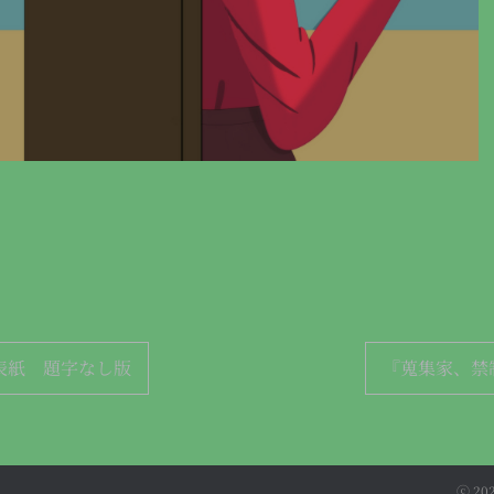
表紙 題字なし版
『蒐集家、禁
ⓒ 202