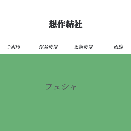
想作結社
ご案内
作品情報
更新情報
画廊
フュシャ