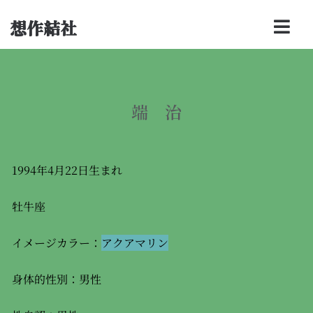
想作結社
端 治
1994年4月22日生まれ
牡牛座
イメージカラー：
アクアマリン
身体的性別：男性