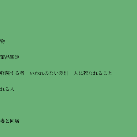
物
董品鑑定
軽蔑する者 いわれのない差別 人に死なれること
れる人
妻と同居