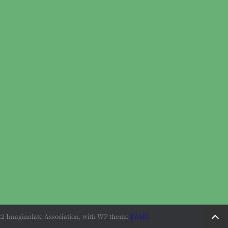
2 Imaginalate Association, with WP theme
EASEL