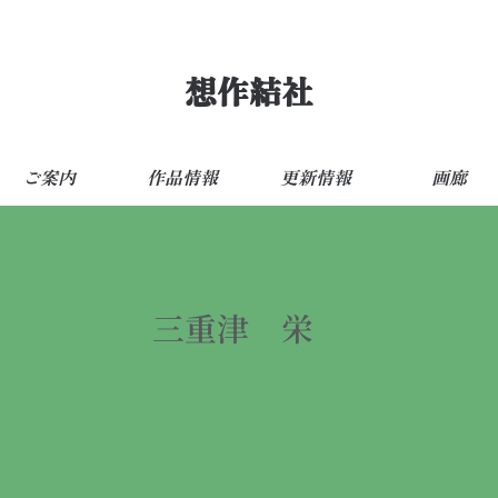
想作結社
ご案内
作品情報
更新情報
画廊
三重津 栄